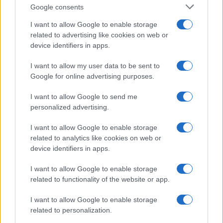
Cookie Policy
Google consents
Privacy Policy
I want to allow Google to enable storage
Terms
related to advertising like cookies on web or
device identifiers in apps.
lgbtq-news.com is a property of AdHub Media S.r.l. — REA-number
I want to allow my user data to be sent to
2729933
Google for online advertising purposes.
Copyright © 2026 · Published by AdHub Media S.r.l. — REA-number
2729933
I want to allow Google to send me
All rights reserved
personalized advertising.
Content is curated by the editorial team with the support of digital tools and
produced in collaboration with independent authors.
I want to allow Google to enable storage
related to analytics like cookies on web or
device identifiers in apps.
I want to allow Google to enable storage
related to functionality of the website or app.
ITALY
I want to allow Google to enable storage
Casa Magazine
related to personalization.
Cineverse Magazine