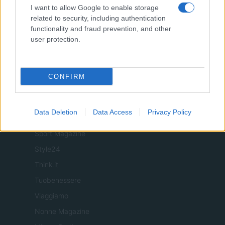
I want to allow Google to enable storage
Donne Magazine
related to security, including authentication
Food Blog
functionality and fraud prevention, and other
user protection.
Milano Notizie
Motor Magazine
Notizie.it
CONFIRM
Offerte Shopping
Pet Story
Data Deletion
Data Access
Privacy Policy
Professione Lavoro
Sport Magazine
Style24
Think.it
Tuobenessere
Viaggiamo
Nonne Magazine