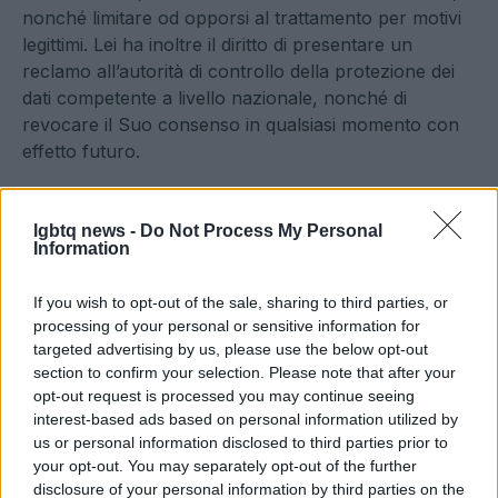
nonché limitare od opporsi al trattamento per motivi
legittimi. Lei ha inoltre il diritto di presentare un
reclamo all’autorità di controllo della protezione dei
dati competente a livello nazionale, nonché di
revocare il Suo consenso in qualsiasi momento con
effetto futuro.
Titolare del trattamento
lgbtq news -
Do Not Process My Personal
Information
Il titolare del trattamento è Contents S.p.A. con sede
legale in Via Paolo da Cannobio, 9, 20122 Milano MI,
If you wish to opt-out of the sale, sharing to third parties, or
indirizzo email
entiredigital@pec.it
.
processing of your personal or sensitive information for
targeted advertising by us, please use the below opt-out
section to confirm your selection. Please note that after your
opt-out request is processed you may continue seeing
interest-based ads based on personal information utilized by
us or personal information disclosed to third parties prior to
your opt-out. You may separately opt-out of the further
disclosure of your personal information by third parties on the