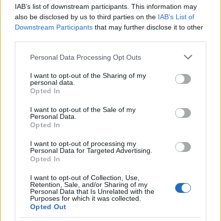
IAB’s list of downstream participants. This information may
Informed. Proud. United. News, rights, community and
also be disclosed by us to third parties on the
IAB’s List of
culture for the LGBTQ audience.
Downstream Participants
that may further disclose it to other
third parties.
SECTIONS
Please note that this website/app uses one or more Google
Personal Data Processing Opt Outs
services and may gather and store information including but
News
not limited to your visit or usage behaviour. You may click to
I want to opt-out of the Sharing of my
Rights & Law
personal data.
grant or deny consent to Google and its third-party tags to
Opted In
Community & Culture
use your data for below specified purposes in below Google
consent section.
Entertainment & Media
I want to opt-out of the Sale of my
Personal Data.
Health & NHS
Opted In
Politics & Parliament
I want to opt-out of processing my
Personal Data for Targeted Advertising.
MAGAZINE
Opted In
About us
I want to opt-out of Collection, Use,
Contact
Retention, Sale, and/or Sharing of my
Personal Data that Is Unrelated with the
Purposes for which it was collected.
Opted Out
LEGAL