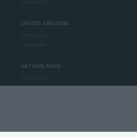
Investieren24
UNITED KINGDOM
News Hub UK
Lgbtq News
NETHERLANDS
Investeren 24
NL Newz